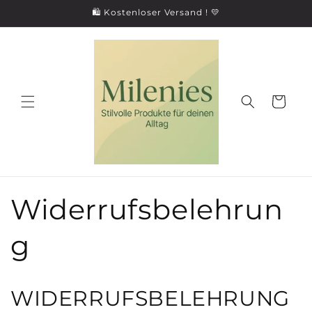
Direkt
🛍 Kostenloser Versand ! 💛
zum
Inhalt
Warenkorb
Widerrufsbelehrun
g
WIDERRUFSBELEHRUNG