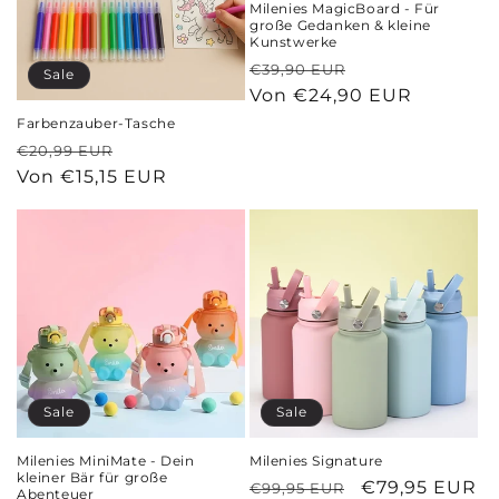
Milenies MagicBoard - Für
große Gedanken & kleine
Kunstwerke
Normaler
Verkaufspreis
€39,90 EUR
Sale
Preis
Von €24,90 EUR
Farbenzauber-Tasche
Normaler
Verkaufspreis
€20,99 EUR
Preis
Von €15,15 EUR
Sale
Sale
Milenies MiniMate - Dein
Milenies Signature
kleiner Bär für große
Normaler
Verkaufspreis
€79,95 EUR
€99,95 EUR
Abenteuer