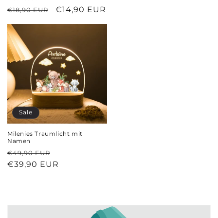
Preis
Normaler
Verkaufspreis
€14,90 EUR
€18,90 EUR
Preis
Sale
Milenies Traumlicht mit
Namen
Normaler
Verkaufspreis
€49,90 EUR
Preis
€39,90 EUR