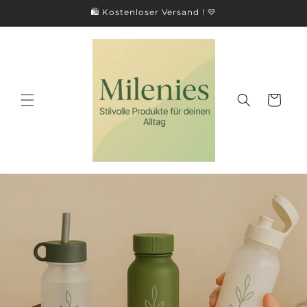
Direkt
🛍 Kostenloser Versand ! 💛
zum
Inhalt
Warenkorb