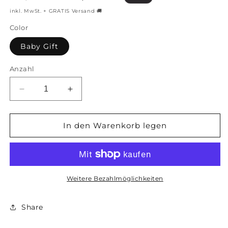
Preis
inkl. MwSt. + GRATIS Versand 🚚
Color
Baby Gift
Anzahl
Verringere
Erhöhe
die
die
Menge
Menge
für
für
In den Warenkorb legen
Milenies
Milenies
Traumlicht
Traumlicht
mit
mit
Namen
Namen
Weitere Bezahlmöglichkeiten
Share